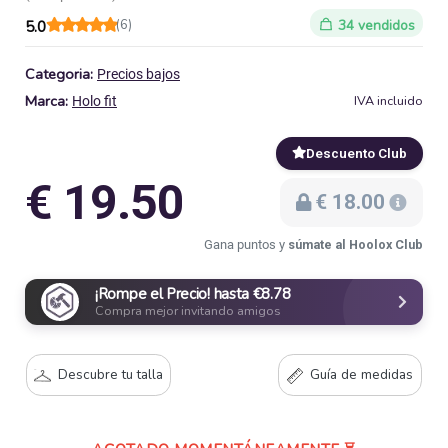
(6)
34 vendidos
5.0
Categoria:
Precios bajos
Marca:
IVA incluido
Holo fit
Descuento Club
€ 19.50
€ 18.00
Gana puntos y
súmate al Hoolox Club
¡Rompe el Precio! hasta €8.78
Compra mejor invitando amigos
Descubre tu talla
Guía de medidas