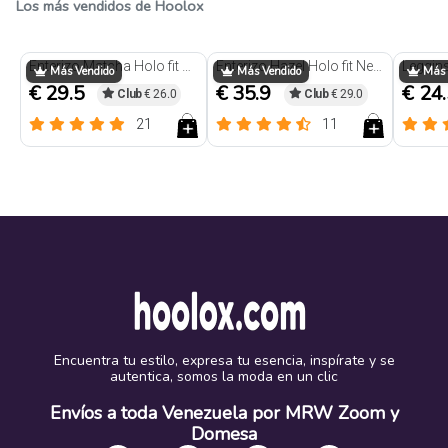
Los más vendidos de Hoolox
Trendy
Trendy
Enterizo Matcha Holo fit Negro
Enterizo Hazel Holo fit Negro
Más Vendido
Más Vendido
Más 
€ 29.5
€ 35.9
€ 24
Club
€ 26.0
Club
€ 29.0
21
11
Encuentra tu estilo, expresa tu esencia, inspírate y se
autentica, somos la moda en un clic
Envíos a toda Venezuela por MRW Zoom y
Domesa