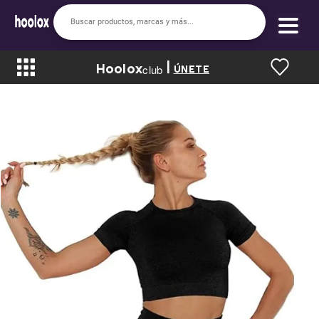
|
Hoolox
Bienvenido a hoolox
club
ÚNETE
La evolución de la moda en línea.
Iniciar sesión
Registrarse
Inicio
Soy nuevo
Mis compras
Club de Recompensas
Romper el Precio
Programa UGC