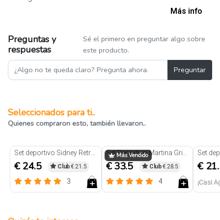
Más info
Preguntas y
Sé el primero en preguntar algo sobre
respuestas
este producto.
Preguntar
Seleccionados para ti..
Quienes compraron esto, también llevaron..
Set deportivo Sidney Retro azul
Set Deportivo Martina Gris Holo
Más Vendido
€ 24.5
€ 33.5
€ 21
Club
€ 21.5
Club
€ 28.5
3
4
¡Casi 