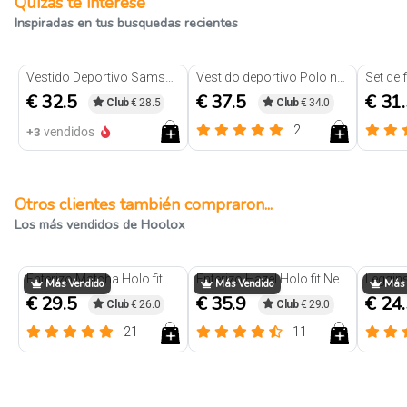
Quizás te interese
Inspiradas en tus busquedas recientes
Vestido Deportivo Samsara Negro
Vestido deportivo Polo negro
€ 32.5
€ 37.5
€ 31
Club
€ 28.5
Club
€ 34.0
2
+3
vendidos
Otros clientes también compraron...
Los más vendidos de Hoolox
Enterizo Matcha Holo fit Negro
Enterizo Hazel Holo fit Negro
Más Vendido
Más Vendido
Más 
€ 29.5
€ 35.9
€ 24
Club
€ 26.0
Club
€ 29.0
21
11