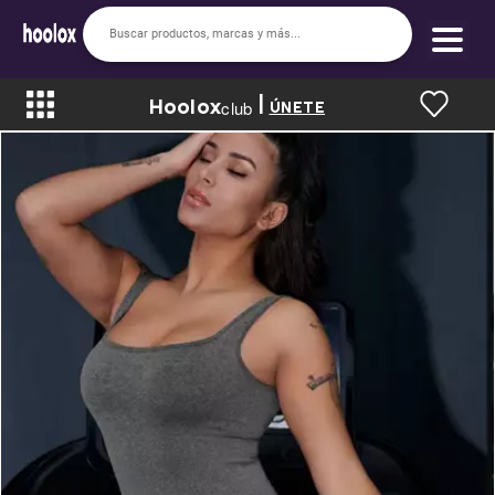
|
Hoolox
Bienvenido a hoolox
club
ÚNETE
La evolución de la moda en línea.
Iniciar sesión
Registrarse
Inicio
Soy nuevo
Mis compras
Club de Recompensas
Romper el Precio
Programa UGC