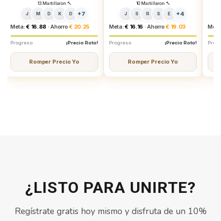
13 Martillaron 🔨
10 Martillaron 🔨
+7
+4
J
M
D
K
D
J
S
R
S
E
Meta:
€ 16.88
· Ahorro
€ 20.25
Meta:
€ 16.16
· Ahorro
€ 19.03
Meta
Progreso
¡Precio Roto!
Progreso
¡Precio Roto!
Prog
Romper Precio Yo
Romper Precio Yo
¿LISTO PARA UNIRTE?
Regístrate gratis hoy mismo y disfruta de un 10%