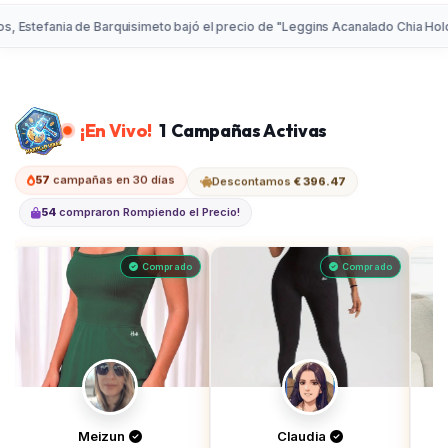
 bajó el precio de "Leggins Acanalado Chia Holo Beige" a solo $20.83 USD
¡En Vivo!
1
Campañas Activas
Descontamos
€ 396.47
57
campañas en 30 días
54
compraron Rompiendo el Precio!
Comprado
Comprado
Meizun
Claudia