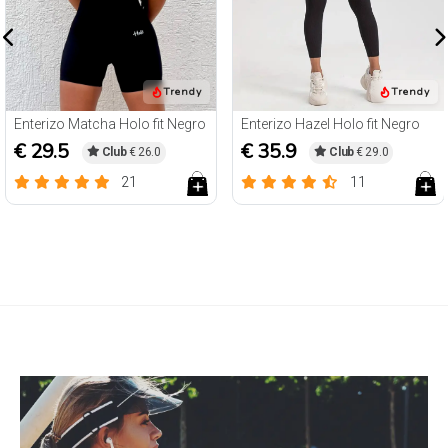
Trendy
Enterizo Hazel Holo fit Negro
Leggins Acanalado Chia Holo Marron
€ 35.9
€ 24.5
Club
€ 29.0
Club
€ 21.0
11
7