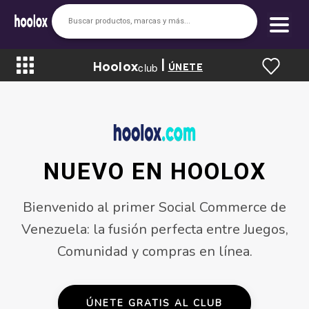
|
Hoolox
Bienvenido a hoolox
club
ÚNETE
La evolución de la moda en línea.
Iniciar sesión
Registrarse
Inicio
NUEVO EN HOOLOX
Soy nuevo
Bienvenido al primer
Social Commerce
de
Mis compras
Venezuela: la fusión perfecta entre Juegos,
Club de Recompensas
Comunidad y compras en línea.
Romper el Precio
Programa UGC
ÚNETE GRATIS AL CLUB