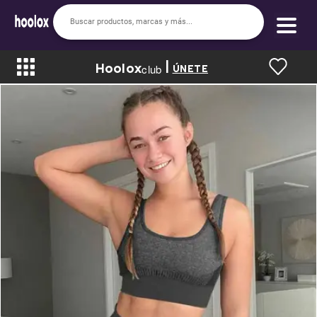
|
Hoolox
Bienvenido a hoolox
club
ÚNETE
La evolución de la moda en línea.
Iniciar sesión
Registrarse
Inicio
Soy nuevo
Mis compras
Club de Recompensas
Romper el Precio
Programa UGC