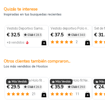
Quizás te interese
Inspiradas en tus busquedas recientes
Vestido Deportivo Samsara Negro
Vestido deportivo Polo negro
€ 32.5
€ 37.5
€ 31
Club
€ 28.5
Club
€ 34.0
2
+3
vendidos
Otros clientes también compraron...
Los más vendidos de Hoolox
Trendy
Trendy
Enterizo Matcha Holo fit Negro
Enterizo Hazel Holo fit Negro
Más Vendido
Más Vendido
Más 
€ 29.5
€ 35.9
€ 24
Club
€ 26.0
Club
€ 29.0
21
11