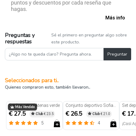
puntos y descuentos por cada reseña que
hagas.
Más info
Preguntas y
Sé el primero en preguntar algo sobre
respuestas
este producto.
Preguntar
Seleccionados para ti..
Quienes compraron esto, también llevaron..
Set Deportivo Atenas verde
Conjunto deportivo Sofia azul
Más Vendido
€ 27.5
€ 26.5
€ 17
Club
€ 23.5
Club
€ 21.0
5
4
¡Casi 