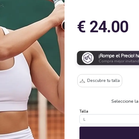
€ 24.00
¡Rompe el Precio! h
Compra mejor invitan
Descubre tu talla
Seleccione la
Talla