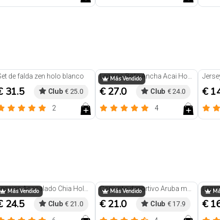
Reseñas
Trendy
Set de falda zen holo blanco
Leggins Bota Ancha Acai Holo marron
Jerse
Más Vendido
€ 31.5
€ 27.0
€ 1
Club
€ 25.0
Club
€ 24.0
2
4
Reseñas
Reseñas
Leggins Acanalado Chia Holo Marron
Conjunto deportivo Aruba morado
Más Vendido
Más Vendido
Más
€ 24.5
€ 21.0
€ 1
Club
€ 21.0
Club
€ 17.9