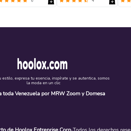
6
4
Reseñas
Reseñas
 estilo, expresa tu esencia, inspírate y se autentica, somos
la moda en un clic
 a toda Venezuela por MRW Zoom y Domesa
to de Hoolox Entreprise Corp
Todos los derechos res
-