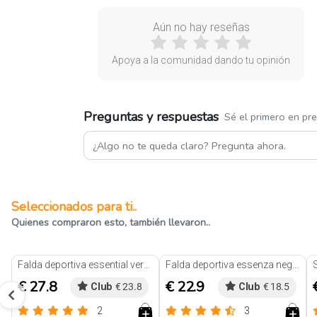
Aún no hay reseñas
Apoya a la comunidad dando tu opinión
Preguntas y respuestas
Sé el primero en pr
Seleccionados para ti..
Quienes compraron esto, también llevaron..
Falda deportiva essential verde
Falda deportiva essenza negro
€ 27.8
€ 22.9
Club
€ 23.8
Club
€ 18.5
2
3