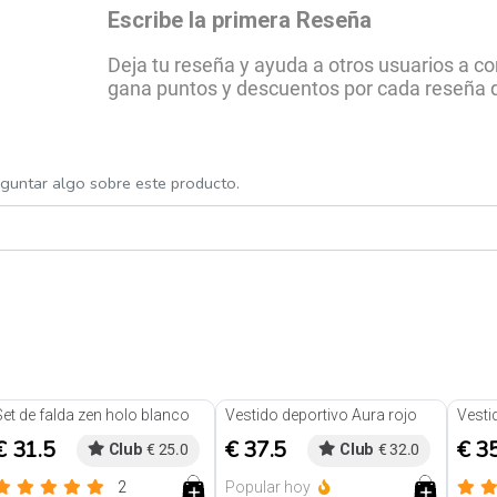
Escribe la primera Reseña
Deja tu reseña y ayuda a otros usuarios a 
gana puntos y descuentos por cada reseña 
eguntar algo sobre este producto.
Set de falda zen holo blanco
Vestido deportivo Aura rojo
€ 31.5
€ 37.5
€ 3
Club
€ 25.0
Club
€ 32.0
2
Popular hoy