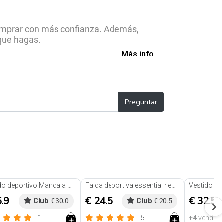
comprar con más confianza. Además,
que hagas.
Más info
Preguntar
Vestido deportivo Mandala Morado
Falda deportiva essential negro
5.9
€ 24.5
€ 32.5
Club
€ 30.0
Club
€ 20.5
1
5
+4
vendid