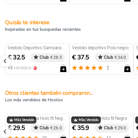
Reseñas
Reseñas
Quizás te interese
Inspiradas en tus busquedas recientes
Vestido Deportivo Samsara Negro
Vestido deportivo Polo negro
€ 32.5
€ 37.5
Club
€ 28.5
Club
€ 34.0
+3
vendidos
2
Reseñas
Otros clientes también compraron...
Los más vendidos de Hoolox
Enterizo Matcha Holo fit Negro
Enterizo Hazel Holo fit Negro
Más Vendido
Más Vendido
€ 29.5
€ 35.9
Club
€ 26.0
Club
€ 29.0