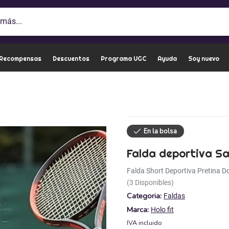
 Recompensas
Descuentos
Programa UGC
Ayuda
Soy nuevo
Falda deportiva S
Falda Short Deportiva Pretina D
(3 Disponibles)
Categoria:
Faldas
Marca:
Holo fit
IVA incluido