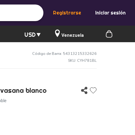
Registrarse
Iniciar sesión
USD
Venezuela
Código de Barra: 54313215332626
SKU: CYH781BL
avasana blanco
oble