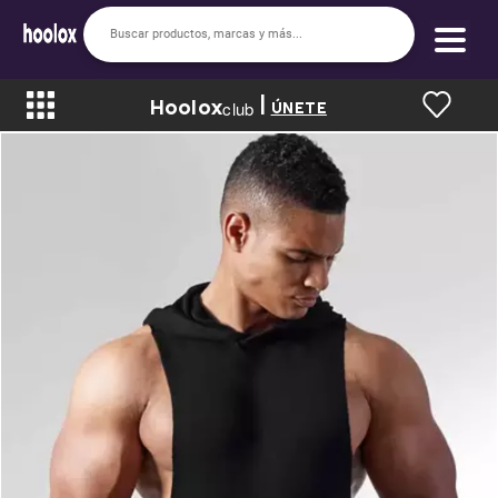
|
Hoolox
Bienvenido a hoolox
club
ÚNETE
La evolución de la moda en línea.
Iniciar sesión
Registrarse
Inicio
Soy nuevo
Mis compras
Club de Recompensas
Romper el Precio
Programa UGC