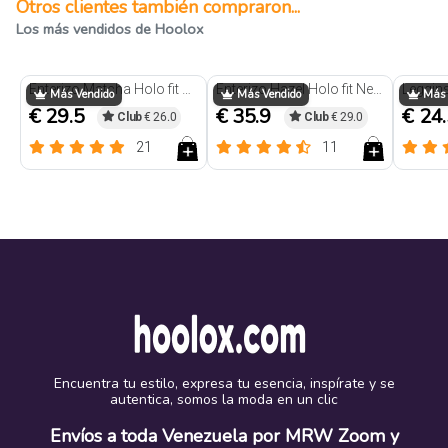
Otros clientes también compraron...
Los más vendidos de Hoolox
Enterizo Matcha Holo fit Negro
Enterizo Hazel Holo fit Negro
Más Vendido
Más Vendido
Más 
€ 29.5
€ 35.9
€ 24
Club
€ 26.0
Club
€ 29.0
21
11
Encuentra tu estilo, expresa tu esencia, inspírate y se
autentica, somos la moda en un clic
Envíos a toda Venezuela por MRW Zoom y