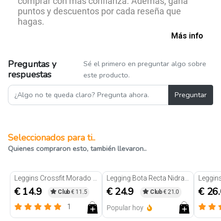
comprar con más confianza. Además, gana
puntos y descuentos por cada reseña que
hagas.
Más info
Preguntas y
Sé el primero en preguntar algo sobre
respuestas
este producto.
Preguntar
Seleccionados para ti..
Quienes compraron esto, también llevaron..
Leggins Crossfit Morado Holo fit
Legging Bota Recta Nidra Holo verde
€ 14.9
€ 24.9
€ 26
Club
€ 11.5
Club
€ 21.0
1
Popular hoy