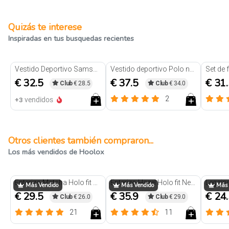
Quizás te interese
Inspiradas en tus busquedas recientes
Vestido Deportivo Samsara Negro
Vestido deportivo Polo negro
€ 32.5
€ 37.5
€ 31
Club
€ 28.5
Club
€ 34.0
2
+3
vendidos
Otros clientes también compraron...
Los más vendidos de Hoolox
Trendy
Trendy
Enterizo Matcha Holo fit Negro
Enterizo Hazel Holo fit Negro
Más Vendido
Más Vendido
Más 
€ 29.5
€ 35.9
€ 24
Club
€ 26.0
Club
€ 29.0
21
11