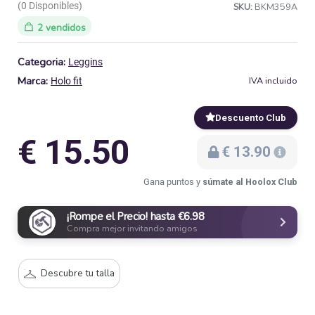
(0 Disponibles)
SKU:
BKM359A
2 vendidos
Categoria:
Leggins
Marca:
IVA incluido
Holo fit
Descuento Club
€ 15.50
€ 13.90
Gana puntos y
súmate al Hoolox Club
¡Rompe el Precio! hasta €6.98
Compra mejor invitando amigos
Descubre tu talla