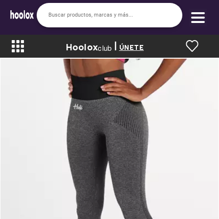
|
Hoolox
Bienvenido a hoolox
club
ÚNETE
La evolución de la moda en línea.
Iniciar sesión
Registrarse
Inicio
Soy nuevo
Mis compras
Club de Recompensas
Romper el Precio
Programa UGC