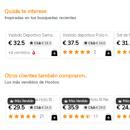
Quizás te interese
Inspiradas en tus busquedas recientes
Vestido Deportivo Samsara Negro
Vestido deportivo Polo negro
€ 32.5
€ 37.5
€ 31
Club
€ 28.5
Club
€ 34.0
2
+3
vendidos
Otros clientes también compraron...
Los más vendidos de Hoolox
Enterizo Matcha Holo fit Negro
Enterizo Hazel Holo fit Negro
Más Vendido
Más Vendido
Más 
€ 29.5
€ 35.9
€ 24
Club
€ 26.0
Club
€ 29.0
21
11