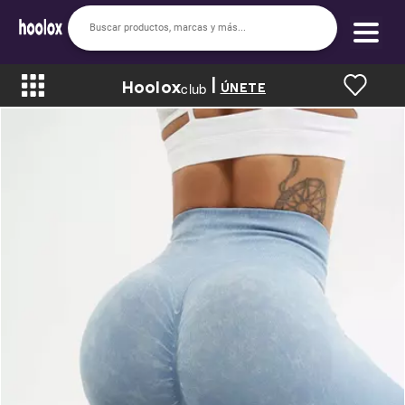
|
Hoolox
Bienvenido a hoolox
club
ÚNETE
La evolución de la moda en línea.
Iniciar sesión
Registrarse
Inicio
Soy nuevo
Mis compras
Club de Recompensas
Romper el Precio
Programa UGC