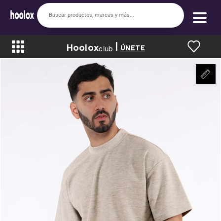
|
Hoolox
Bienvenido a hoolox
club
ÚNETE
La evolución de la moda en línea.
Iniciar sesión
Registrarse
Inicio
Soy nuevo
Mis compras
Club de Recompensas
Romper el Precio
Programa UGC