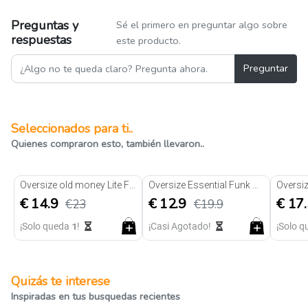
Preguntas y
Sé el primero en preguntar algo sobre
respuestas
este producto.
Preguntar
Seleccionados para ti..
Quienes compraron esto, también llevaron..
35% de descuento
35% de descuento
35% d
Oversize old money Lite Funk Negra
Oversize Essential Funk Marfil
€ 14.9
€ 12.9
€ 17
€23
€19.9
¡Solo queda
1
!
¡Casi Agotado!
¡Solo 
Quizás te interese
Inspiradas en tus busquedas recientes