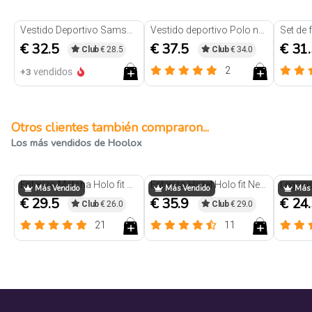
Vestido Deportivo Samsara Negro
Vestido deportivo Polo negro
€ 32.5
€ 37.5
€ 31
Club
€ 28.5
Club
€ 34.0
2
+3
vendidos
Otros clientes también compraron...
Los más vendidos de Hoolox
Enterizo Matcha Holo fit Negro
Enterizo Hazel Holo fit Negro
Más Vendido
Más Vendido
Más 
€ 29.5
€ 35.9
€ 24
Club
€ 26.0
Club
€ 29.0
21
11