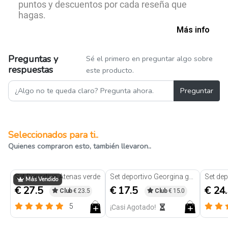
puntos y descuentos por cada reseña que
hagas.
Más info
Preguntas y
Sé el primero en preguntar algo sobre
respuestas
este producto.
Preguntar
Seleccionados para ti..
Quienes compraron esto, también llevaron..
Set Deportivo Atenas verde
Set deportivo Georgina gris
Más Vendido
€ 27.5
€ 17.5
€ 24
Club
€ 23.5
Club
€ 15.0
5
¡Casi Agotado!