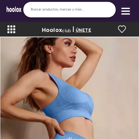
|
Hoolox
Bienvenido a hoolox
club
ÚNETE
La evolución de la moda en línea.
Iniciar sesión
Registrarse
Inicio
Soy nuevo
Mis compras
Club de Recompensas
Romper el Precio
Programa UGC