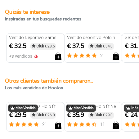
Quizás te interese
Inspiradas en tus busquedas recientes
Vestido Deportivo Samsara Negro
Vestido deportivo Polo negro
€ 32.5
€ 37.5
€ 31
Club
€ 28.5
Club
€ 34.0
2
+3
vendidos
Otros clientes también compraron...
Los más vendidos de Hoolox
Trendy
Trendy
Enterizo Matcha Holo fit Negro
Enterizo Hazel Holo fit Negro
Más Vendido
Más Vendido
Más 
€ 29.5
€ 35.9
€ 24
Club
€ 26.0
Club
€ 29.0
21
11