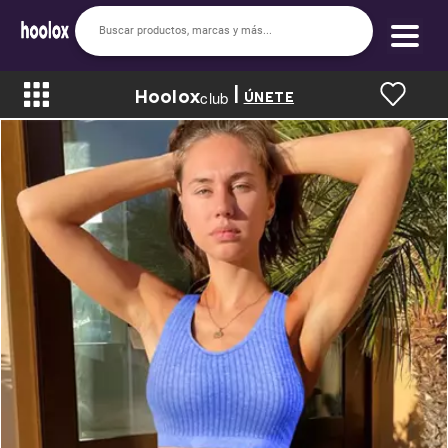
|
Hoolox
Bienvenido a hoolox
club
ÚNETE
La evolución de la moda en línea.
Iniciar sesión
Registrarse
Inicio
Soy nuevo
Mis compras
Club de Recompensas
Romper el Precio
Programa UGC