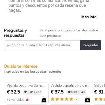
comprar con más confianza. Además, gana
puntos y descuentos por cada reseña que
hagas.
Más info
Preguntas y
Sé el primero en preguntar algo sobre
respuestas
este producto.
Preguntar
Quizás te interese
Inspiradas en tus busquedas recientes
Vestido Deportivo Samsara Negro
Vestido deportivo Polo negro
€ 32.5
€ 37.5
€ 31
Club
€ 28.5
Club
€ 34.0
2
+3
vendidos