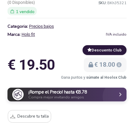
(0 Disponibles)
SKU:
BKh35321
1 vendido
Categoria:
Precios bajos
Marca:
IVA incluido
Holo fit
Descuento Club
€ 19.50
€ 18.00
Gana puntos y
súmate al Hoolox Club
¡Rompe el Precio! hasta €8.78
Compra mejor invitando amigos
Descubre tu talla