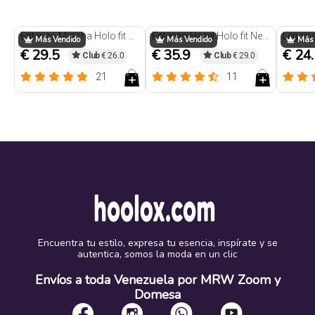
Trendy
Enterizo Matcha Holo fit Negro
Enterizo Hazel Holo fit Negro
Más Vendido
Más Vendido
Más 
€ 29.5
€ 35.9
€ 24
Club
€ 26.0
Club
€ 29.0
21
11
Encuentra tu estilo, expresa tu esencia, inspírate y se
autentica, somos la moda en un clic
Envíos a toda Venezuela por MRW Zoom y
Domesa