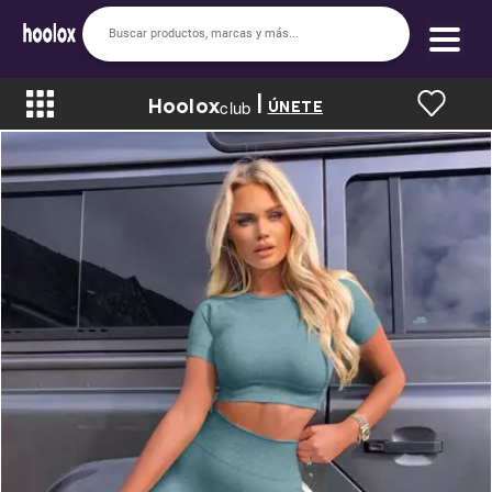
|
Hoolox
Bienvenido a hoolox
club
ÚNETE
La evolución de la moda en línea.
Iniciar sesión
Registrarse
Inicio
Soy nuevo
Mis compras
Club de Recompensas
Romper el Precio
Programa UGC