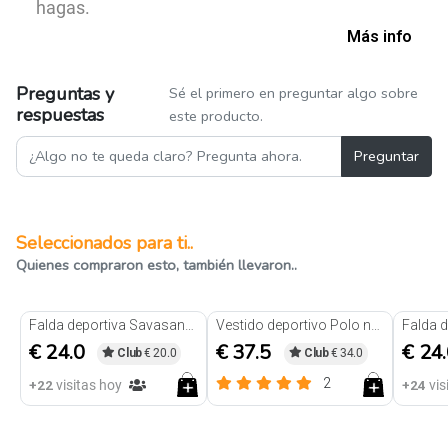
hagas.
Más info
Preguntas y
Sé el primero en preguntar algo sobre
respuestas
este producto.
Preguntar
Seleccionados para ti..
Quienes compraron esto, también llevaron..
Falda deportiva Savasana Beige
Vestido deportivo Polo negro
€ 24.0
€ 37.5
€ 24
Club
€ 20.0
Club
€ 34.0
2
+22
visitas hoy
+24
vis