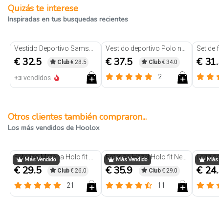
Quizás te interese
Inspiradas en tus busquedas recientes
Vestido Deportivo Samsara Negro
Vestido deportivo Polo negro
€ 32.5
€ 37.5
€ 31
Club
€ 28.5
Club
€ 34.0
2
+3
vendidos
Otros clientes también compraron...
Los más vendidos de Hoolox
Enterizo Matcha Holo fit Negro
Enterizo Hazel Holo fit Negro
Más Vendido
Más Vendido
Más 
€ 29.5
€ 35.9
€ 24
Club
€ 26.0
Club
€ 29.0
21
11