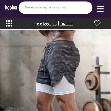
|
Hoolox
Bienvenido a hoolox
club
ÚNETE
La evolución de la moda en línea.
Iniciar sesión
Registrarse
Inicio
Soy nuevo
Mis compras
Club de Recompensas
Romper el Precio
Programa UGC