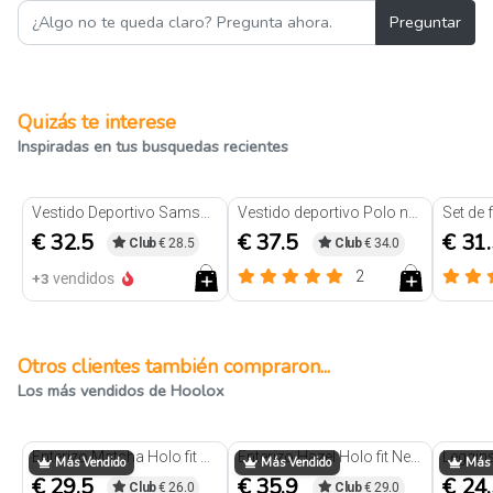
Preguntar
Quizás te interese
Inspiradas en tus busquedas recientes
Vestido Deportivo Samsara Negro
Vestido deportivo Polo negro
€ 32.5
€ 37.5
€ 31
Club
€ 28.5
Club
€ 34.0
2
+3
vendidos
Otros clientes también compraron...
Los más vendidos de Hoolox
Trendy
Trendy
Enterizo Matcha Holo fit Negro
Enterizo Hazel Holo fit Negro
Más Vendido
Más Vendido
Más 
€ 29.5
€ 35.9
€ 24
Club
€ 26.0
Club
€ 29.0