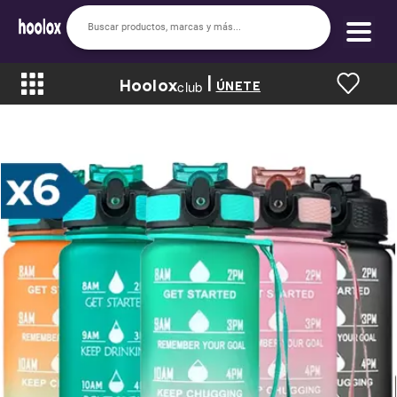
|
Hoolox
Bienvenido a hoolox
club
ÚNETE
La evolución de la moda en línea.
Iniciar sesión
Registrarse
Inicio
Soy nuevo
Mis compras
Club de Recompensas
Romper el Precio
Programa UGC