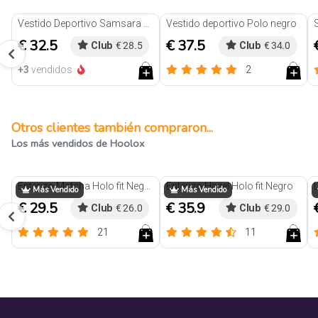
Vestido Deportivo Samsara Negro
Vestido deportivo Polo negro
€ 32.5
€ 37.5
Club
€ 28.5
Club
€ 34.0
+3
vendidos
2
Reseñas
Otros clientes también compraron...
Los más vendidos de Hoolox
Enterizo Matcha Holo fit Negro
Enterizo Hazel Holo fit Negro
Más Vendido
Más Vendido
€ 29.5
€ 35.9
Club
€ 26.0
Club
€ 29.0
21
11
Reseñas
Reseñas