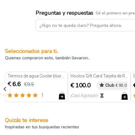
Preguntas y respuestas
Sé el primero en pr
Seleccionados para ti..
Quienes compraron esto, también llevaron..
31% de descuento
Termos de agua Cooler blue orange
Hoolox Gift Card Tarjeta de Regalo
€ 6.6
€9.5
€ 100.0
Club
€ 90.0
1
¡Casi Agotado!
Reseñas
Quizás te interese
Inspiradas en tus busquedas recientes