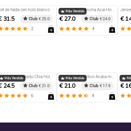
Trendy
Set de falda zen holo blanco
Leggins Bota Ancha Acai Holo marron
Jerse
Más Vendido
€ 31.5
€ 27.0
€ 1
Club
€ 25.0
Club
€ 24.0
2
4
Reseñas
Reseñas
Leggins Acanalado Chia Holo Marron
Conjunto deportivo Aruba morado
Más Vendido
Más Vendido
Más
€ 24.5
€ 21.0
€ 1
Club
€ 21.0
Club
€ 17.9
6
4
Reseñas
Reseñas