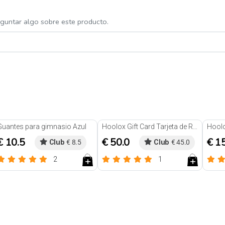
eguntar algo sobre este producto.
Guantes para gimnasio Azul
Hoolox Gift Card Tarjeta de Regalo
€ 10.5
€ 50.0
€ 1
Club
€ 8.5
Club
€ 45.0
2
1
Reseñas
Reseñas