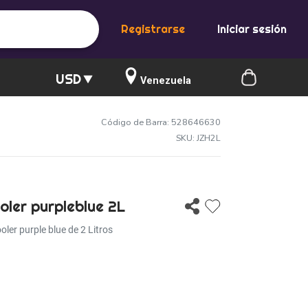
Registrarse
Iniciar sesión
USD
Venezuela
Código de Barra: 528646630
SKU: JZH2L
ler purpleblue 2L
ler purple blue de 2 Litros