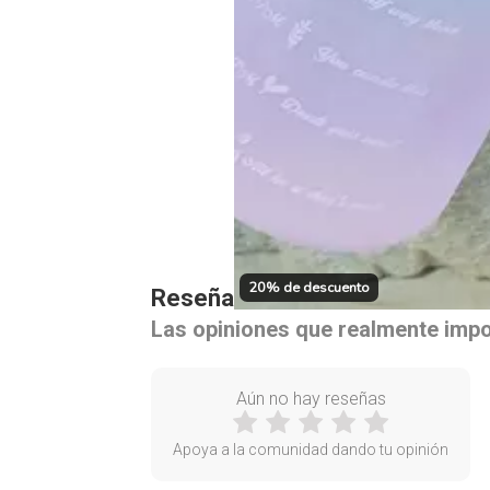
20% de descuento
Reseñas de nuestros clientes
Las opiniones que realmente imp
Aún no hay reseñas
Apoya a la comunidad dando tu opinión