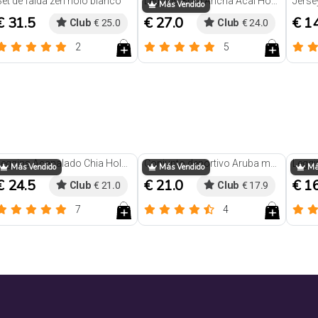
Set de falda zen holo blanco
Leggins Bota Ancha Acai Holo marron
Jerse
Más Vendido
€ 31.5
€ 27.0
€ 1
Club
€ 25.0
Club
€ 24.0
2
5
Reseñas
Reseñas
Leggins Acanalado Chia Holo Marron
Conjunto deportivo Aruba morado
Más Vendido
Más Vendido
Más
€ 24.5
€ 21.0
€ 1
Club
€ 21.0
Club
€ 17.9
7
4
Reseñas
Reseñas