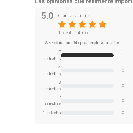
Las opiniones que realmente impor
5.0
Opinión general
1 cliente calificó
Selecciona una fila para explorar reseñas
5
1
estrellas
4
0
estrellas
3
0
estrellas
2
0
estrellas
1 estrella
0