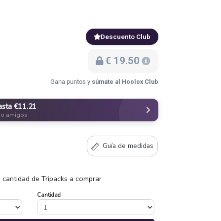
Descuento Club
€ 19.50
Gana puntos y
súmate al Hoolox Club
asta €11.21
do amigos
Guía de medidas
a cantidad de Tripacks a comprar
Cantidad