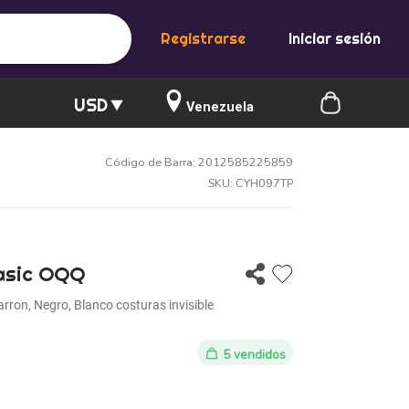
Registrarse
Iniciar sesión
USD
Venezuela
Código de Barra: 2012585225859
SKU: CYH097TP
asic OQQ
rron, Negro, Blanco costuras invisible
5 vendidos