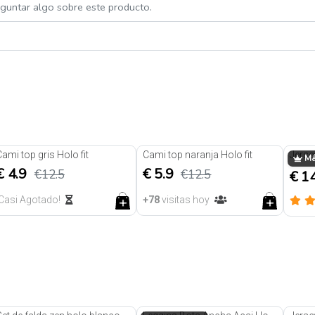
eguntar algo sobre este producto.
61% de descuento
Liquidación -53% 🏷️
Cami top gris Holo fit
Cami top naranja Holo fit
Jerse
Más
€ 4.9
€ 5.9
€12.5
€12.5
€ 1
¡Casi Agotado!
+78
visitas hoy
Trendy