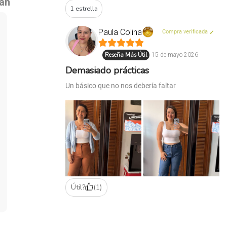
tan
1 estrella
Paula Colina
Compra verificada
Reseña Más Útil
15 de mayo 2026
Demasiado prácticas
Un básico que no nos debería faltar
Útil?
(
1
)