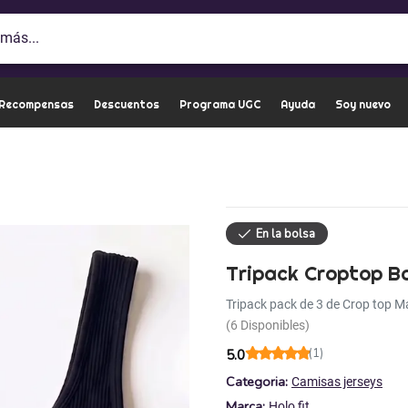
 Recompensas
Descuentos
Programa UGC
Ayuda
Soy nuevo
Tripack Croptop B
Tripack pack de 3 de Crop top Ma
(6 Disponibles)
(1)
5.0
Categoria:
Camisas jerseys
Marca:
Holo fit