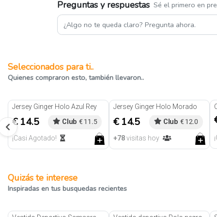
Preguntas y respuestas
Sé el primero en pr
Seleccionados para ti..
Quienes compraron esto, también llevaron..
Jersey Ginger Holo Azul Rey
Jersey Ginger Holo Morado
€ 14.5
€ 14.5
Club
€ 11.5
Club
€ 12.0
¡Casi Agotado!
+78
visitas hoy
Quizás te interese
Inspiradas en tus busquedas recientes