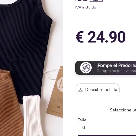
IVA incluido
€ 24.90
¡Rompe el Precio! h
Compra mejor invitan
Descubre tu talla
Seleccione l
Talla