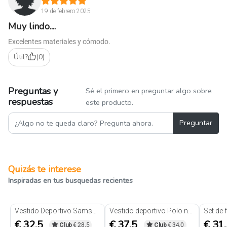
19 de febrero 2025
Muy lindo....
Excelentes materiales y cómodo.
Útil?
(
0
)
Preguntas y
Sé el primero en preguntar algo sobre
respuestas
este producto.
Preguntar
Quizás te interese
Inspiradas en tus busquedas recientes
Vestido Deportivo Samsara Negro
Vestido deportivo Polo negro
€ 32.5
€ 37.5
€ 31
Club
€ 28.5
Club
€ 34.0