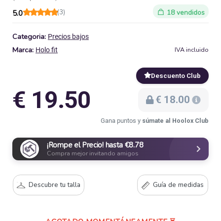
(3)
18 vendidos
5.0
Categoria:
Precios bajos
Marca:
IVA incluido
Holo fit
Descuento Club
€ 19.50
€ 18.00
Gana puntos y
súmate al Hoolox Club
¡Rompe el Precio! hasta €8.78
Compra mejor invitando amigos
Descubre tu talla
Guía de medidas