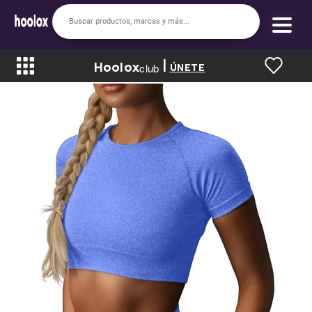
|
Hoolox
Bienvenido a hoolox
club
ÚNETE
La evolución de la moda en línea.
Iniciar sesión
Registrarse
Inicio
Soy nuevo
Mis compras
Club de Recompensas
Romper el Precio
Programa UGC