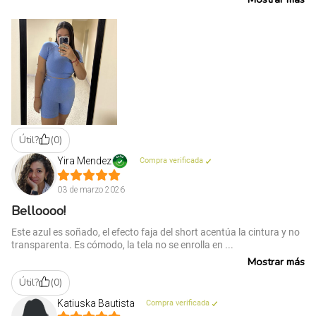
Útil?
(
0
)
Yira Mendez
Compra verificada
03 de marzo 2026
Belloooo!
Este azul es soñado, el efecto faja del short acentúa la cintura y no
transparenta. Es cómodo, la tela no se enrolla en ...
Mostrar más
Útil?
(
0
)
Katiuska Bautista
Compra verificada