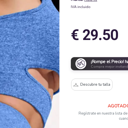
IVA incluido
€ 29.50
¡Rompe el Precio! h
Compra mejor invitan
Descubre tu talla
AGOTAD
Regístrate en nuestra lista de
cuand