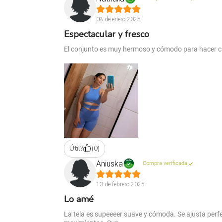
08 de enero 2025
Espectacular y fresco
El conjunto es muy hermoso y cómodo para hacer cu
Útil?
(
0
)
Aniuska
Compra verificada
13 de febrero 2025
Lo amé
La tela es supeeeer suave y cómoda. Se ajusta perfe