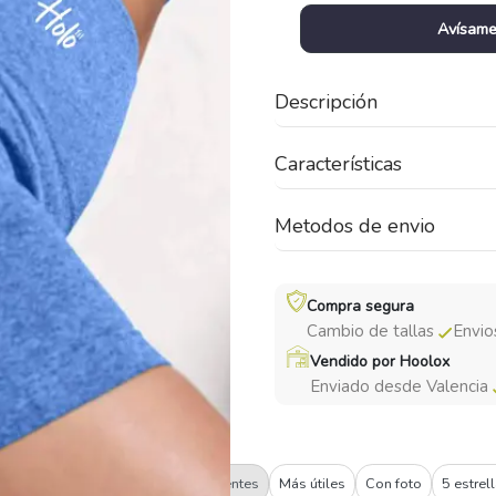
Avísame
Descripción
Características
Metodos de envio
Compra segura
Cambio de tallas
Envio
Vendido por Hoolox
Enviado desde Valencia
Filtrar:
Recientes
Más útiles
Con foto
5 estrel