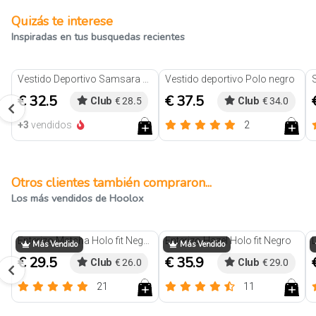
Quizás te interese
Inspiradas en tus busquedas recientes
Vestido Deportivo Samsara Negro
Vestido deportivo Polo negro
€ 32.5
€ 37.5
Club
€ 28.5
Club
€ 34.0
+3
vendidos
2
Reseñas
Otros clientes también compraron...
Los más vendidos de Hoolox
Trendy
Trendy
Enterizo Matcha Holo fit Negro
Enterizo Hazel Holo fit Negro
Más Vendido
Más Vendido
€ 29.5
€ 35.9
Club
€ 26.0
Club
€ 29.0
21
11
Reseñas
Reseñas