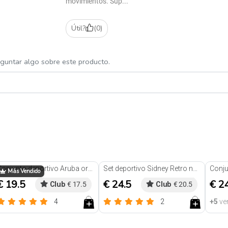
movimientos. Sup...
Útil?
(
0
)
eguntar algo sobre este producto.
Conjunto deportivo Aruba orange
Set deportivo Sidney Retro negro
Conju
Más Vendido
€ 19.5
€ 24.5
€ 2
Club
€ 17.5
Club
€ 20.5
4
2
+5
ve
Reseñas
Reseñas