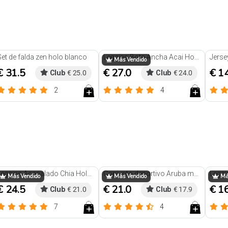
Trendy
Set de falda zen holo blanco
Leggins Bota Ancha Acai Holo marron
Jerse
Más Vendido
€ 31.5
€ 27.0
€ 1
Club
€ 25.0
Club
€ 24.0
2
4
Reseñas
Reseñas
Leggins Acanalado Chia Holo Marron
Conjunto deportivo Aruba morado
Más Vendido
Más Vendido
Más
€ 24.5
€ 21.0
€ 1
Club
€ 21.0
Club
€ 17.9
7
4
Reseñas
Reseñas