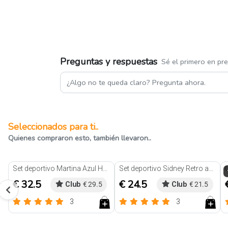
Preguntas y respuestas
Sé el primero en pr
Seleccionados para ti..
Quienes compraron esto, también llevaron..
Set deportivo Martina Azul Holo
Set deportivo Sidney Retro azul
€ 32.5
€ 24.5
Club
€ 29.5
Club
€ 21.5
3
3
Reseñas
Reseñas