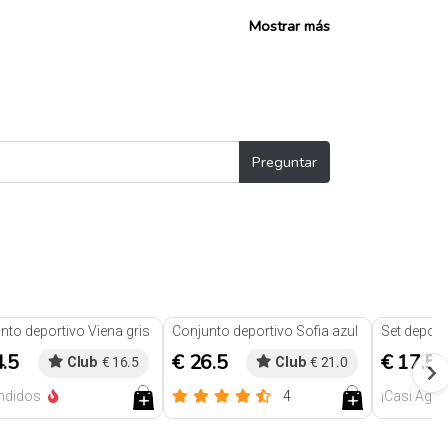
Mostrar más
Preguntar
nto deportivo Viena gris
Conjunto deportivo Sofia azul
Set deport
4.5
€ 26.5
€ 17.5
Club
€ 16.5
Club
€ 21.0
ndidos
4
¡Casi Ago
Reseñas