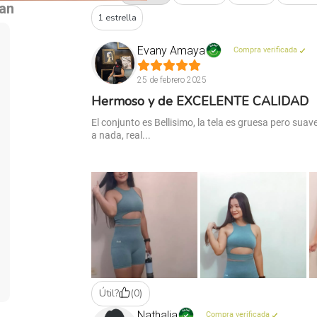
tan
1 estrella
Evany Amaya
Compra verificada
25 de febrero 2025
Hermoso y de EXCELENTE CALIDAD
El conjunto es Bellisimo, la tela es gruesa pero suav
a nada, real...
Útil?
(
0
)
Nathalia
Compra verificada