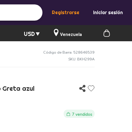
Registrarse
Iniciar sesión
USD
Venezuela
Código de Barra: 528646539
SKU: BKH299A
 Greta azul
7 vendidos