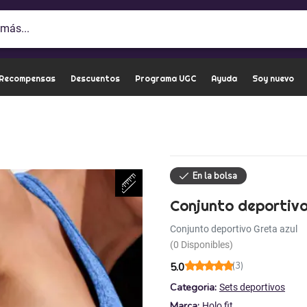
 Recompensas
Descuentos
Programa UGC
Ayuda
Soy nuevo
Conjunto deportivo
Conjunto deportivo Greta azul
(0 Disponibles)
(3)
5.0
Categoria:
Sets deportivos
Marca:
Holo fit