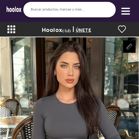
|
Hoolox
Bienvenido a hoolox
club
ÚNETE
La evolución de la moda en línea.
Iniciar sesión
Registrarse
Inicio
Soy nuevo
Mis compras
Club de Recompensas
Romper el Precio
Programa UGC