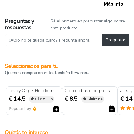
Más info
Preguntas y
Sé el primero en preguntar algo sobre
respuestas
este producto.
Preguntar
Seleccionados para ti..
Quienes compraron esto, también llevaron..
Nuevo
Jersey Ginger Holo Marron té
Croptop basic oqq negra
Jersey
€ 14.5
€ 8.5
€ 14
Club
€ 11.5
Club
€ 6.0
Popular hoy
Quizás te interese