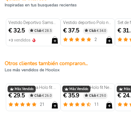
Inspiradas en tus busquedas recientes
Vestido Deportivo Samsara Negro
Vestido deportivo Polo negro
€ 32.5
€ 37.5
€ 31
Club
€ 28.5
Club
€ 34.0
2
+3
vendidos
Otros clientes también compraron...
Los más vendidos de Hoolox
Trendy
Trendy
Enterizo Matcha Holo fit Negro
Enterizo Hazel Holo fit Negro
Más Vendido
Más Vendido
Más 
€ 29.5
€ 35.9
€ 24
Club
€ 26.0
Club
€ 29.0
21
11