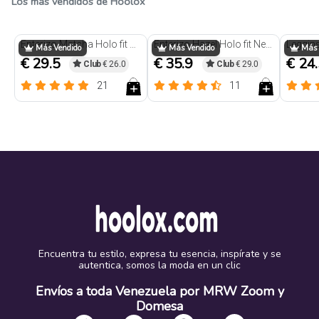
Los más vendidos de Hoolox
Trendy
Trendy
Enterizo Matcha Holo fit Negro
Enterizo Hazel Holo fit Negro
Más Vendido
Más Vendido
Más 
€ 29.5
€ 35.9
€ 24
Club
€ 26.0
Club
€ 29.0
21
11
Encuentra tu estilo, expresa tu esencia, inspírate y se
autentica, somos la moda en un clic
Envíos a toda Venezuela por MRW Zoom y
Domesa