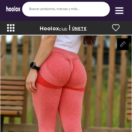
|
Hoolox
Bienvenido a hoolox
club
ÚNETE
La evolución de la moda en línea.
Iniciar sesión
Registrarse
Inicio
Soy nuevo
Mis compras
Club de Recompensas
Romper el Precio
Programa UGC