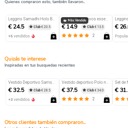
Quienes compraron esto, también llevaron..
Trendy
Leggins Samadhi Holo Beige
Leggins deportivos essential morado
Más Vendido
€ 24.5
€ 14.9
€ 26
Club
€ 20.5
Club
€ 13.5
2
+5
vendidos
Popula
Quizás te interese
Inspiradas en tus busquedas recientes
Vestido Deportivo Samsara Negro
Vestido deportivo Polo negro
€ 32.5
€ 37.5
€ 31
Club
€ 28.5
Club
€ 34.0
2
+3
vendidos
Otros clientes también compraron...