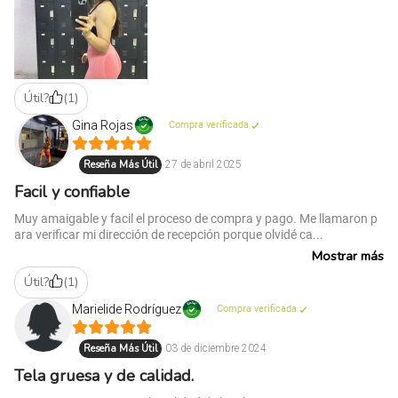
Útil?
(
1
)
Gina Rojas
Compra verificada
Reseña Más Útil
27 de abril 2025
Facil y confiable
Muy amaigable y facil el proceso de compra y pago. Me llamaron p
ara verificar mi dirección de recepción porque olvidé ca...
Mostrar más
Útil?
(
1
)
Marielide Rodríguez
Compra verificada
Reseña Más Útil
03 de diciembre 2024
Tela gruesa y de calidad.