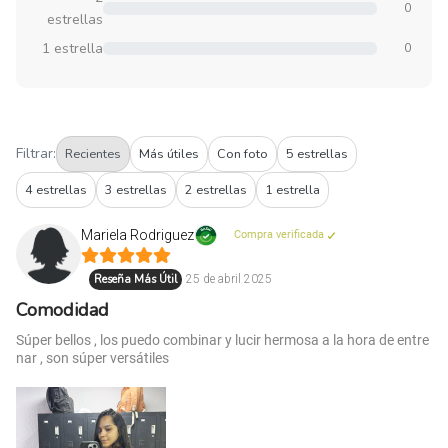
0
estrellas
1 estrella
0
Filtrar:
Recientes
Más útiles
Con foto
5 estrellas
4 estrellas
3 estrellas
2 estrellas
1 estrella
Mariela Rodriguez
Compra verificada
Reseña Más Útil
25 de abril 2025
Comodidad
Súper bellos , los puedo combinar y lucir hermosa a la hora de entre
nar , son súper versátiles